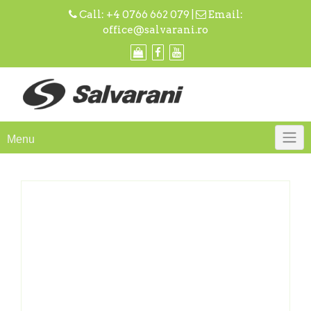
Skip
Call:
+4 0766 662 079
|
Email:
to
office@salvarani.ro
content
Menu