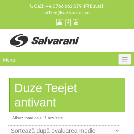
Skip
Call:
+4 0766 662 079
|
Email:
to
office@salvarani.ro
content
Menu
Duze Teejet
antivant
Sortat
Afișez toate cele 11 rezultate
după
evaluarea