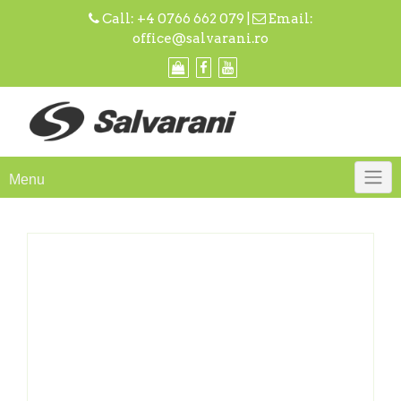
Skip
Call:
+4 0766 662 079
|
Email:
to
office@salvarani.ro
content
Menu