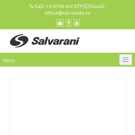
Skip
Call:
+4 0766 662 079
|
Email:
to
office@salvarani.ro
content
Menu