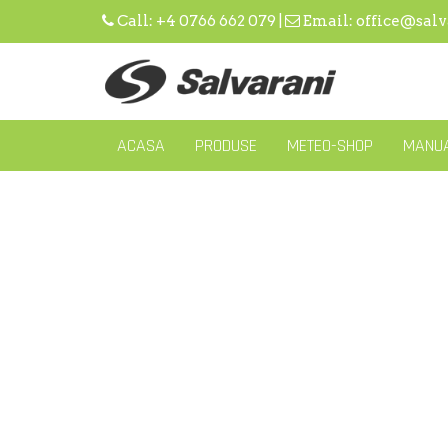
Skip
Call:
+4 0766 662 079
|
Email:
office@salv
to
content
ACASA
PRODUSE
METEO-SHOP
MANUA