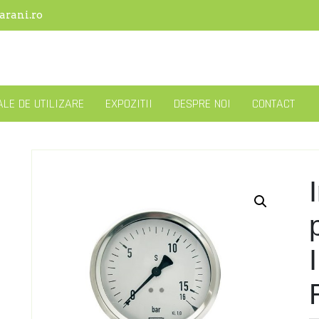
arani.ro
LE DE UTILIZARE
EXPOZITII
DESPRE NOI
CONTACT