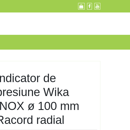
Indicator de
presiune Wika
INOX ø 100 mm
Racord radial