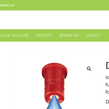
arani.ro
LE DE UTILIZARE
EXPOZITII
DESPRE NOI
CONTACT
I
f
f
D