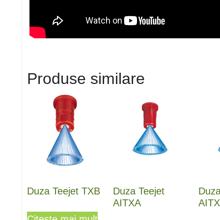
Produse similare
Duza Teejet TXB
Duza Teejet
Duza
AITXA
AIT
Citește mai mult