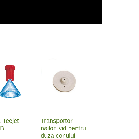
Transportor
 Teejet
nailon vid pentru
XB
duza conului