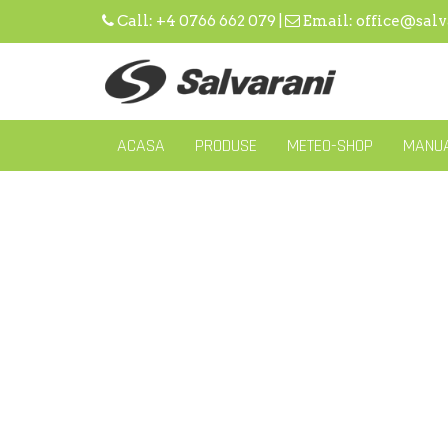
Skip
Call:
+4 0766 662 079
|
Email:
office@salv
to
content
ACASA
PRODUSE
METEO-SHOP
MANUA