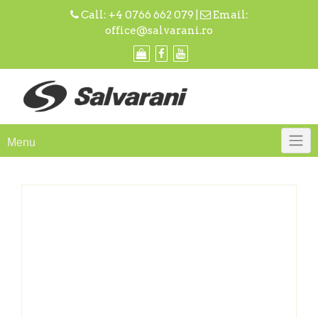
Skip
Call:
+4 0766 662 079
|
Email:
to
office@salvarani.ro
content
Menu