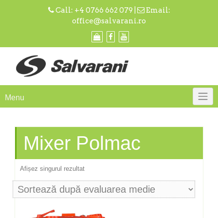
Skip
Call:
+4 0766 662 079
|
Email:
to
office@salvarani.ro
content
Menu
Mixer Polmac
Afișez singurul rezultat